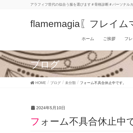
アラフィフ世代の似合う服を選びます＃骨格診断＃パーソナル
flamemagia〖フレイ
ホーム
ご挨拶
フレ
ブログ
HOME
ブログ
未分類
フォーム不具合休止中です。
2024年5月10日
フォーム不具合休止中